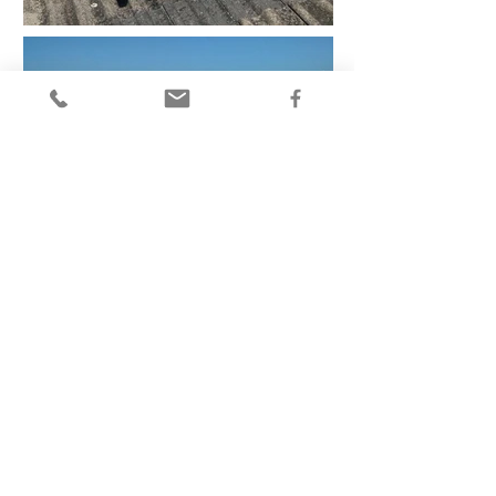
Z.D.L. Costruzion
i S.r.l.